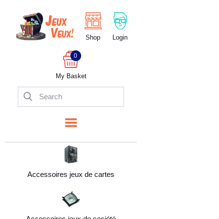
Shop
Login
Boutique
0
Nos Services
My Basket
Nos tarifs
Accessoires jeux de cartes
Accessoires jeux de société